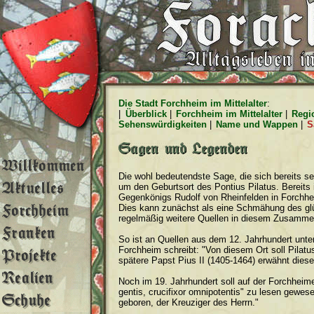
Die Stadt Forchheim im Mittelalter
:
|
Überblick
|
Forchheim im Mittelalter
|
Regi
Sehenswürdigkeiten
|
Name und Wappen
|
S
Die wohl bedeutendste Sage, die sich bereits se
um den Geburtsort des Pontius Pilatus. Bereits i
Gegenkönigs Rudolf von Rheinfelden in Forchhei
Dies kann zunächst als eine Schmähung des glü
regelmäßig weitere Quellen in diesem Zusamm
So ist an Quellen aus dem 12. Jahrhundert unter
Forchheim schreibt: "Von diesem Ort soll Pilat
spätere Papst Pius II (1405-1464) erwähnt die
Noch im 19. Jahrhundert soll auf der Forchheimer
gentis, crucifixor omnipotentis" zu lesen gewe
geboren, der Kreuziger des Herrn."