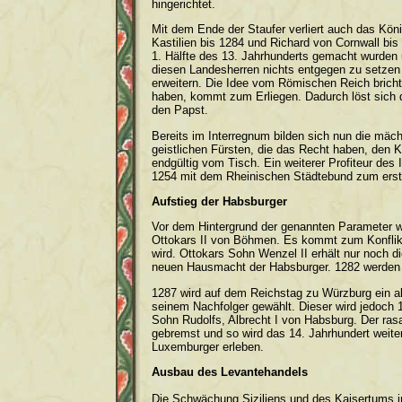
hingerichtet.
Mit dem Ende der Staufer verliert auch das Kön
Kastilien bis 1284 und Richard von Cornwall bis
1. Hälfte des 13. Jahrhunderts gemacht wurden 
diesen Landesherren nichts entgegen zu setzen 
erweitern. Die Idee vom Römischen Reich bricht 
haben, kommt zum Erliegen. Dadurch löst sich 
den Papst.
Bereits im Interregnum bilden sich nun die mäch
geistlichen Fürsten, die das Recht haben, den 
endgültig vom Tisch. Ein weiterer Profiteur des
1254 mit dem Rheinischen Städtebund zum erst
Aufstieg der Habsburger
Vor dem Hintergrund der genannten Parameter 
Ottokars II von Böhmen. Es kommt zum Konflikt
wird. Ottokars Sohn Wenzel II erhält nur noch 
neuen Hausmacht der Habsburger. 1282 werden d
1287 wird auf dem Reichstag zu Würzburg ein all
seinem Nachfolger gewählt. Dieser wird jedoch 1
Sohn Rudolfs, Albrecht I von Habsburg. Der ras
gebremst und so wird das 14. Jahrhundert weite
Luxemburger erleben.
Ausbau des Levantehandels
Die Schwächung Siziliens und des Kaisertums in