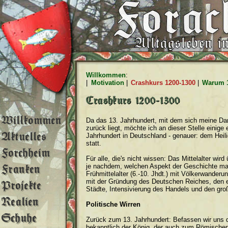
Willkommen
:
|
Motivation
|
Crashkurs 1200-1300
|
Warum 
Da das 13. Jahrhundert, mit dem sich meine Da
zurück liegt, möchte ich an dieser Stelle einige 
Jahrhundert in Deutschland - genauer: dem Heil
statt.
Für alle, die's nicht wissen: Das Mittelalter wir
je nachdem, welchen Aspekt der Geschichte man 
Frühmittelalter (6.-10. Jhdt.) mit Völkerwander
mit der Gründung des Deutschen Reiches, den er
Städte, Intensivierung des Handels und den gro
Politische Wirren
Zurück zum 13. Jahrhundert: Befassen wir uns d
bekanntlich der König, der auch zum Römischen K