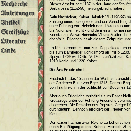
Dieses Amt ist seit 1137 in der Hand der Staufer,
Barbarossa (1152-90) hervorgebracht haben.
Sein Nachfolger, Kaiser Heinrich VI (1190-97) 
Zahlung eines Lösegeldes und der Verrichtung d
unter Führung von Heinrich dem Löwen aus und e
bis Norditalien reicht - und dem einst normannisc
Konstanze, Witwe Heinrichs VI und Mutter des 
ebenfalls. Friedrich ist ab diesem Zeitpunkt unt
Im Reich kommt es nun zum Doppelkönigtum des
bis zum Bamberger Königsmord an Philip 1208.
Speyer 1209 wird Otto IV 1209 zunächt zum Kaise
1210 König und 1220 Kaiser.
Die Ära Friedrichs II
Friedrich II, das "Staunen der Welt" ist zunäch
der Goldenen Bulle von Eger 1213. Der mit Engl
von Frankreich in der Schlacht von Bouvines 12
Aber auch Friedrichs Verhältnis zum Papst blei
Kreuzzugs unter der Führung Friedrichs verein
abbrechen. Die Reaktion des Papstes Gregor IX
durchgeführt. Dennoch erfordert der Frieden vo
lösen.
Der Kaiser hat nun zwei Reiche zu beherrschen 
durch Bestätigung seines Sohnes Heinrich VII a