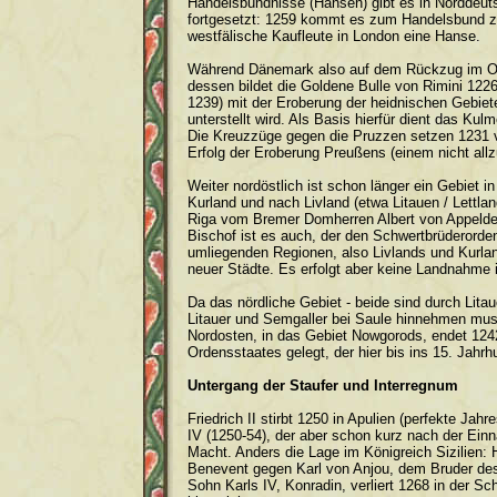
Handelsbündnisse (Hansen) gibt es in Norddeuts
fortgesetzt: 1259 kommt es zum Handelsbund 
westfälische Kaufleute in London eine Hanse.
Während Dänemark also auf dem Rückzug im Osts
dessen bildet die Goldene Bulle von Rimini 122
1239) mit der Eroberung der heidnischen Gebiet
unterstellt wird. Als Basis hierfür dient das 
Die Kreuzzüge gegen die Pruzzen setzen 1231 v
Erfolg der Eroberung Preußens (einem nicht al
Weiter nordöstlich ist schon länger ein Gebiet
Kurland und nach Livland (etwa Litauen / Lettla
Riga vom Bremer Domherren Albert von Appelder
Bischof ist es auch, der den Schwertbrüderorden
umliegenden Regionen, also Livlands und Kurlan
neuer Städte. Es erfolgt aber keine Landnahme
Da das nördliche Gebiet - beide sind durch Lita
Litauer und Semgaller bei Saule hinnehmen mus
Nordosten, in das Gebiet Nowgorods, endet 124
Ordensstaates gelegt, der hier bis ins 15. Jahrh
Untergang der Staufer und Interregnum
Friedrich II stirbt 1250 in Apulien (perfekte Ja
IV (1250-54), der aber schon kurz nach der Einn
Macht. Anders die Lage im Königreich Sizilien: H
Benevent gegen Karl von Anjou, dem Bruder des
Sohn Karls IV, Konradin, verliert 1268 in der Sc