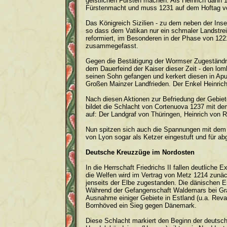
geistlichen Fürsten machen. Als Heinrich dann 
Fürstenmacht und muss 1231 auf dem Hoftag vo
Das Königreich Sizilien - zu dem neben der Inse
so dass dem Vatikan nur ein schmaler Landstreif
reformiert, im Besonderen in der Phase von 122
zusammegefasst.
Gegen die Bestätigung der Wormser Zugeständni
dem Dauerfeind der Kaiser dieser Zeit - den lo
seinen Sohn gefangen und kerkert diesen in Apu
Großen Mainzer Landfrieden. Der Enkel Heinric
Nach diesen Aktionen zur Befriedung der Gebiet
bildet die Schlacht von Cortenuova 1237 mit de
auf: Der Landgraf von Thüringen, Heinrich von
Nun spitzen sich auch die Spannungen mit dem 
von Lyon sogar als Ketzer eingestuft und für abg
Deutsche Kreuzzüge im Nordosten
In die Herrschaft Friedrichs II fallen deutlich
die Welfen wird im Vertrag von Metz 1214 zunä
jenseits der Elbe zugestanden. Die dänischen E
Während der Gefangenschaft Waldemars bei Gra
Ausnahme einiger Gebiete in Estland (u.a. Reva
Bornhöved ein Sieg gegen Dänemark.
Diese Schlacht markiert den Beginn der deuts