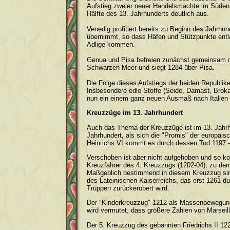
Aufstieg zweier neuer Handelsmächte im Süden:
Hälfte des 13. Jahrhunderts deutlich aus.
Venedig profitiert bereits zu Beginn des Jahrh
übernimmt, so dass Häfen und Stützpunkte ent
Adlige kommen.
Genua und Pisa befreien zunächst gemeinsam da
Schwarzen Meer und siegt 1284 über Pisa.
Die Folge dieses Aufstiegs der beiden Republike
Insbesondere edle Stoffe (Seide, Damast, Brok
nun ein einem ganz neuen Ausmaß nach Italien 
Kreuzzüge im 13. Jahrhundert
Auch das Thema der Kreuzzüge ist im 13. Jahrhu
Jahrhundert, als sich die "Promis" der europäi
Heinrichs VI kommt es durch dessen Tod 1197 -
Verschoben ist aber nicht aufgehoben und so 
Kreuzfahrer des 4. Kreuzzugs (1202-04), zu dem 
Maßgeblich bestimmend in diesem Kreuzzug sind
des Lateinischen Kaiserreichs, das erst 1261 d
Truppen zurückerobert wird.
Der "Kinderkreuzzug" 1212 als Massenbewegung 
wird vermutet, dass größere Zahlen von Marseill
Der 5. Kreuzzug des gebannten Friedrichs II 12