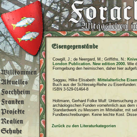
Cowgill, J.; de Neergard, M.; Griffiths, N.:
Kniv
London Publication. New edition 2000.
Wie 
Formgebung den heimischen, daher hier aufgef
Saggau, Hilke Elisabeth:
Mittelalterliche Eis
Buch aus der Schleswig-Reihe zu Eisenfunden:
ISBN 3-529-01464-8
Holtmann, Gerhard Folke Wulf:
Untersuchung zu
archäologischen Funden vornehmlich aus dem w
Standardwerk zu Messern im Mittelalter, mit se
Fundbeschreibungen. Keine leichte Kost.
Disse
Zurück zu den Literaturkategorien