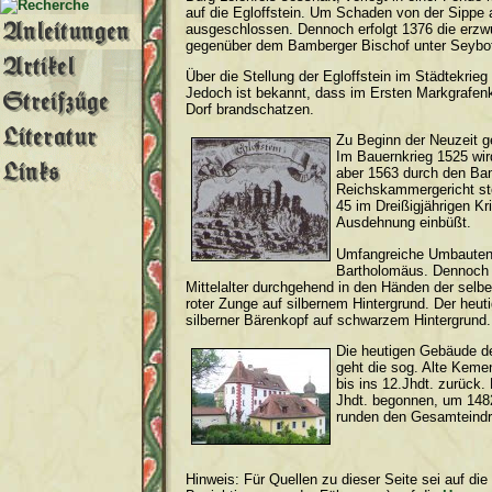
auf die Egloffstein. Um Schaden von der Sippe
ausgeschlossen. Dennoch erfolgt 1376 die erzwu
gegenüber dem Bamberger Bischof unter Seybot
Über die Stellung der Egloffstein im Städtekrie
Jedoch ist bekannt, dass im Ersten Markgrafenk
Dorf brandschatzen.
Zu Beginn der Neuzeit ge
Im Bauernkrieg 1525 wir
aber 1563 durch den Bam
Reichskammergericht ste
45 im Dreißigjährigen K
Ausdehnung einbüßt.
Umfangreiche Umbauten e
Bartholomäus. Dennoch i
Mittelalter durchgehend in den Händen der selb
roter Zunge auf silbernem Hintergrund. Der heuti
silberner Bärenkopf auf schwarzem Hintergrund.
Die heutigen Gebäude de
geht die sog. Alte Keme
bis ins 12.Jhdt. zurück
Jhdt. begonnen, um 148
runden den Gesamteindr
Hinweis: Für Quellen zu dieser Seite sei auf di