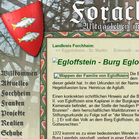
Landkreis Forchheim
:
<< Eggolsheim - St. Martin
Ermreuth - ev
Die 
dem 
dieser gelebt hat. In den Urkunden ist der Name
Hegelofuesten bzw. Heinricus de Agilulfi.
Einen konkrekten schriftlichen Hinweis auf die Bu
II. von Egloffstein eine Kaplanei in der Burgkap
Kemenate befindet, an der Stelle der heutigen P
Brunnen" - dem herrschaftlichen Marktbrunnen vo
Stiftungsurkunde zu Folge soll er "der Messe fl
[...] Er soll das Volk an dem Berg Egloffstein, 
Gottesrechten."
1372 kommt es zu einer bedeutenden Wende in de
Burg Leienfels sesshaft, verlegt in einer Fehd