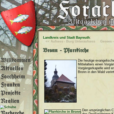
Landkreis und Stadt Bayreuth
:
<< Aufsess - Burg Unteraufsess
Gesees -
Die heutige evangelisch
Mittelalters einen Vorgä
Vorgängerkapelle wird e
Bronn in den Wald verirr
Den ursprünglichen C
des Dreißigjährigen 