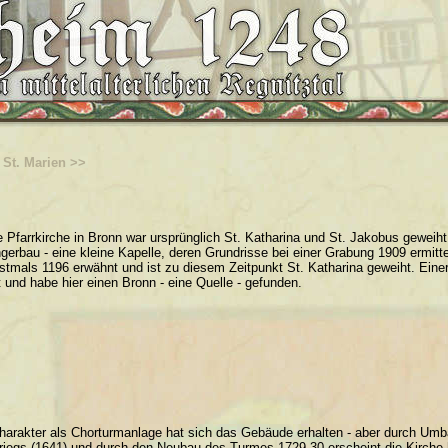
 St. Marien >>
e Pfarrkirche in Bronn war ursprünglich St. Katharina und St. Jakobus geweih
ngerbau - eine kleine Kapelle, deren Grundrisse bei einer Grabung 1909 ermitt
rstmals 1196 erwähnt und ist zu diesem Zeitpunkt St. Katharina geweiht. Eine
t und habe hier einen Bronn - eine Quelle - gefunden.
harakter als Chorturmanlage hat sich das Gebäude erhalten - aber durch Umb
Kriegs (1641) und durch den Neubau des Turmes 1729-30 erscheint die Kirche h