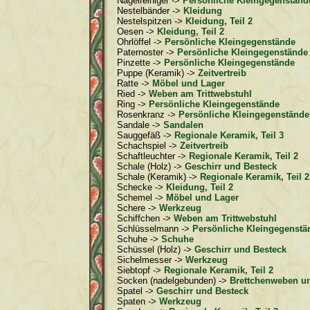
Nagelreiniger ->
Persönliche Kleingegenständ
Nestelbänder ->
Kleidung
Nestelspitzen ->
Kleidung, Teil 2
Oesen ->
Kleidung, Teil 2
Ohrlöffel ->
Persönliche Kleingegenstände
Paternoster ->
Persönliche Kleingegenstände
Pinzette ->
Persönliche Kleingegenstände
Puppe (Keramik) ->
Zeitvertreib
Ratte ->
Möbel und Lager
Ried ->
Weben am Trittwebstuhl
Ring ->
Persönliche Kleingegenstände
Rosenkranz ->
Persönliche Kleingegenstände
Sandale ->
Sandalen
Sauggefäß ->
Regionale Keramik, Teil 3
Schachspiel ->
Zeitvertreib
Schaftleuchter ->
Regionale Keramik, Teil 2
Schale (Holz) ->
Geschirr und Besteck
Schale (Keramik) ->
Regionale Keramik, Teil 2
Schecke ->
Kleidung, Teil 2
Schemel ->
Möbel und Lager
Schere ->
Werkzeug
Schiffchen ->
Weben am Trittwebstuhl
Schlüsselmann ->
Persönliche Kleingegenstä
Schuhe ->
Schuhe
Schüssel (Holz) ->
Geschirr und Besteck
Sichelmesser ->
Werkzeug
Siebtopf ->
Regionale Keramik, Teil 2
Socken (nadelgebunden) ->
Brettchenweben un
Spatel ->
Geschirr und Besteck
Spaten ->
Werkzeug