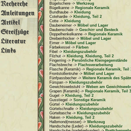
Bügelschere ->
Werkzeug
Bügelkanne ->
Regionale Keramik
Bundhaube ->
Kleidung
Cotehardie ->
Kleidung, Teil 2
Cotte ->
Kleidung
Daubeneimer ->
Möbel und Lager
Daubenschale ->
Geschirr und Besteck
Doppelhenkelkanne ->
Regionale Keramik
Dreibeinhocker ->
Möbel und Lager
Eimer ->
Möbel und Lager
Färbekessel ->
Färben
Fibel ->
Kleidungszubehör
Filzhut ->
Kleidung
,
Kleidung, Teil 2
Fingerring ->
Persönliche Kleingegenstände
Flachsbreche ->
Flachsverarbeitung
Flasche (Keramik) ->
Regionale Keramik, Teil 
Frontstollentruhe ->
Möbel und Lager
Fünfpassbecher ->
Weitere Keramik des Spätm
Fürspan ->
Kleidungszubehör
Gewichtswebstuhl ->
Weben am Gewichtswebs
Grapen (Keramik) ->
Regionale Keramik, Teil 
Gugel ->
Kleidung, Teil 2
Gusstiegel ->
Sonstige Keramik
Gürtel ->
Kleidungszubehör
Gürtelschnalle ->
Kleidungszubehör
Gürteltasche ->
Kleidungszubehör
Haken ->
Kleidung, Teil 2
Halbmond(messer) ->
Werkzeug
Handschuhe (Leder) ->
Kleidungszubehör
Handschuhe (nadelgebunden) ->
Brettchenwebe