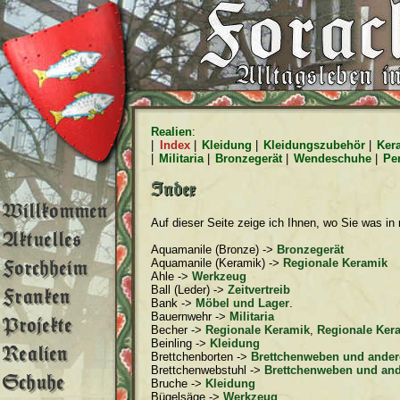
Realien
:
|
Index
|
Kleidung
|
Kleidungszubehör
|
Ker
|
Militaria
|
Bronzegerät
|
Wendeschuhe
|
Pe
Auf dieser Seite zeige ich Ihnen, wo Sie was i
Aquamanile (Bronze) ->
Bronzegerät
Aquamanile (Keramik) ->
Regionale Keramik
Ahle ->
Werkzeug
Ball (Leder) ->
Zeitvertreib
Bank ->
Möbel und Lager
.
Bauernwehr ->
Militaria
Becher ->
Regionale Keramik
,
Regionale Kera
Beinling ->
Kleidung
Brettchenborten ->
Brettchenweben und ander
Brettchenwebstuhl ->
Brettchenweben und and
Bruche ->
Kleidung
Bügelsäge ->
Werkzeug