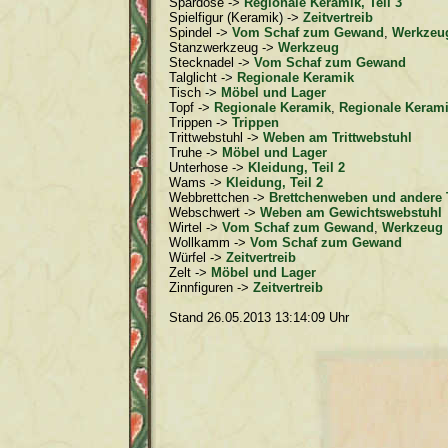
Spardose ->
Regionale Keramik, Teil 3
Spielfigur (Keramik) ->
Zeitvertreib
Spindel ->
Vom Schaf zum Gewand
,
Werkzeu
Stanzwerkzeug ->
Werkzeug
Stecknadel ->
Vom Schaf zum Gewand
Talglicht ->
Regionale Keramik
Tisch ->
Möbel und Lager
Topf ->
Regionale Keramik
,
Regionale Keramik
Trippen ->
Trippen
Trittwebstuhl ->
Weben am Trittwebstuhl
Truhe ->
Möbel und Lager
Unterhose ->
Kleidung, Teil 2
Wams ->
Kleidung, Teil 2
Webbrettchen ->
Brettchenweben und andere 
Webschwert ->
Weben am Gewichtswebstuhl
Wirtel ->
Vom Schaf zum Gewand
,
Werkzeug
Wollkamm ->
Vom Schaf zum Gewand
Würfel ->
Zeitvertreib
Zelt ->
Möbel und Lager
Zinnfiguren ->
Zeitvertreib
Stand 26.05.2013 13:14:09 Uhr