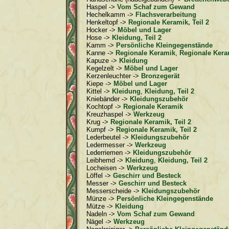
Haspel ->
Vom Schaf zum Gewand
Hechelkamm ->
Flachsverarbeitung
Henkeltopf ->
Regionale Keramik, Teil 2
Hocker ->
Möbel und Lager
Hose ->
Kleidung, Teil 2
Kamm ->
Persönliche Kleingegenstände
Kanne ->
Regionale Keramik
,
Regionale Keram
Kapuze ->
Kleidung
Kegelzelt ->
Möbel und Lager
Kerzenleuchter ->
Bronzegerät
Kiepe ->
Möbel und Lager
Kittel ->
Kleidung
,
Kleidung, Teil 2
Kniebänder ->
Kleidungszubehör
Kochtopf ->
Regionale Keramik
Kreuzhaspel ->
Werkzeug
Krug ->
Regionale Keramik, Teil 2
Kumpf ->
Regionale Keramik, Teil 2
Lederbeutel ->
Kleidungszubehör
Ledermesser ->
Werkzeug
Lederriemen ->
Kleidungszubehö
r
Leibhemd ->
Kleidung
,
Kleidung, Teil 2
Locheisen ->
Werkzeug
Löffel ->
Geschirr und Besteck
Messer ->
Geschirr und Besteck
Messerscheide ->
Kleidungszubehör
Münze ->
Persönliche Kleingegenstände
Mütze ->
Kleidung
Nadeln ->
Vom Schaf zum Gewand
Nägel ->
Werkzeug