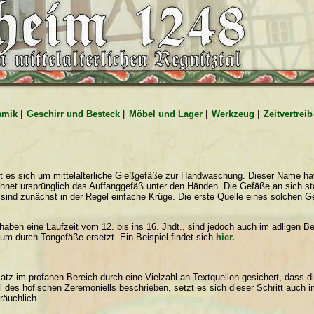
amik
|
Geschirr und Besteck
|
Möbel und Lager
|
Werkzeug
|
Zeitvertreib
t es sich um mittelalterliche Gießgefäße zur Handwaschung. Dieser Name hat 
chnet ursprünglich das Auffanggefäß unter den Händen. Die Gefäße an sich
 sind zunächst in der Regel einfache Krüge. Die erste Quelle eines solchen Ge
haben eine Laufzeit vom 12. bis ins 16. Jhdt., sind jedoch auch im adligen
um durch Tongefäße ersetzt. Ein Beispiel findet sich
hier.
insatz im profanen Bereich durch eine Vielzahl an Textquellen gesichert, da
l des höfischen Zeremoniells beschrieben, setzt es sich dieser Schritt auch i
räuchlich.