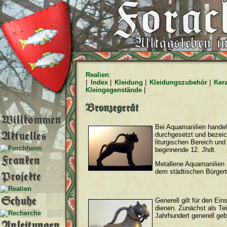
Realien
:
|
Index
|
Kleidung
|
Kleidungszubehör
|
Ker
Kleingegenstände
|
Bei Aquamanilien handel
durchgesetzt und bezei
liturgischen Bereich und
beginnende 12. Jhdt.
Metallene Aquamanilien 
dem städtischen Bürgert
Generell gilt für den E
dienen. Zunächst als Tei
Jahrhundert generell geb